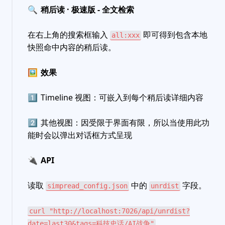
🔍
稍后读 · 极速版 - 全文检索
在右上角的搜索框输入
即可得到包含本地
all:xxx
快照命中内容的稍后读。
🖼
效果
1️⃣
Timeline 视图：可嵌入到每个稍后读详细内容
2️⃣
其他视图：因受限于界面有限，所以当使用此功
能时会以弹出对话框方式呈现
🔌
API
读取
中的
字段。
simpread_config.json
unrdist
curl "http://localhost:7026/api/unrdist?
date=last30&tags=科技史话/AI战争"