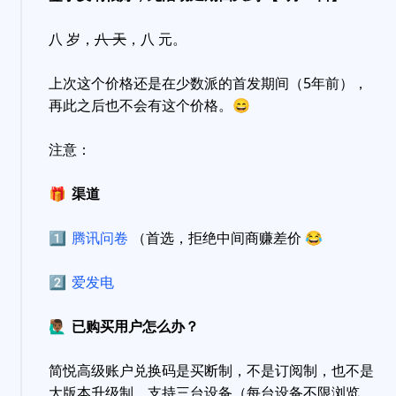
八 岁，
八 天
，八 元。
上次这个价格还是在少数派的首发期间（5年前），
再此之后也不会有这个价格。
😄
注意：
🎁
渠道
1️⃣
腾讯问卷
（首选，拒绝中间商赚差价
😂
2️⃣
爱发电
🙋🏾‍♂️
已购买用户怎么办？
简悦高级账户兑换码是买断制，不是订阅制，也不是
大版本升级制，支持三台设备（每台设备不限浏览