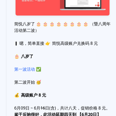
简悦八岁了
🎂
🎂
🎂
🎂
🎂
🎂
🎂
🎂
（暨八周年
活动第二波）
▎ 嗯，简单直接
👉
简悦高级账户兑换码 8 元
🎂
八岁了
第一波活动
✅
第二波开始
🥳
💰
高级账户 8 元
6月09日 ~ 6月
16
日(含)，共计八天，促销价格 8 元。
鉴于反响很好，此活动延期四天到 【6月20日】