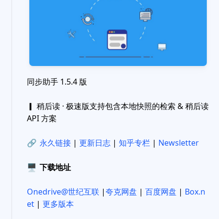
同步助手 1.5.4 版
▎ 稍后读 · 极速版支持包含本地快照的检索 & 稍后读
API 方案
🔗
永久链接
|
更新日志
|
知乎专栏
|
Newsletter
🖥
下载地址
Onedrive@世纪互联
|
夸克网盘
|
百度网盘
|
Box.n
et
|
更多版本