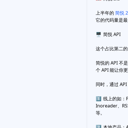
上半年的
简悦 2
它的代码量是最
🖥
简悦 API
这个占比第二的
简悦的 API 
个 API 能让
同时，通过 A
1️⃣
线上的如：Poc
Inoreader、
等。
2️⃣
本地产品：Alf