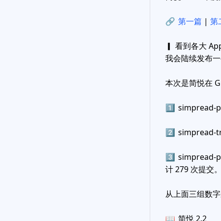
🔗
第一篇
|
第
▎ 看到各大 A
我会陆续发布一
本次是简悦在 G
1️⃣
simpread
2️⃣
simpread-
3️⃣
simprea
计 279 次提交
从上面三组数字
📖
简悦 2.2