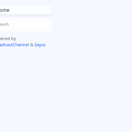
ome
ered by
adcastChannel
&
Sepia