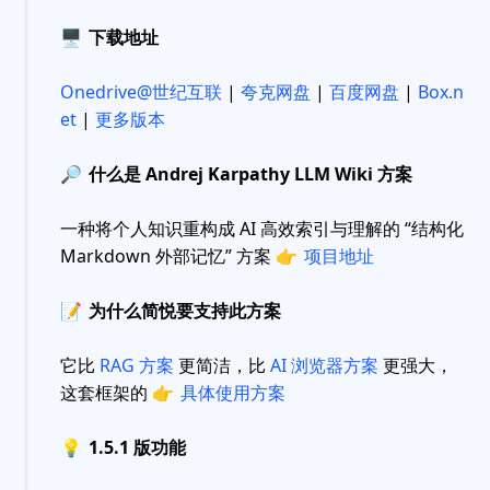
🖥
下载地址
Onedrive@世纪互联
|
夸克网盘
|
百度网盘
|
Box.n
et
|
更多版本
🔎
什么是 Andrej Karpathy LLM Wiki 方案
一种将个人知识重构成 AI 高效索引与理解的 “结构化
Markdown 外部记忆” 方案
👉
项目地址
📝
为什么简悦要支持此方案
它比
RAG 方案
更简洁，比
AI 浏览器方案
更强大，
这套框架的
👉
具体使用方案
💡
1.5.1 版功能