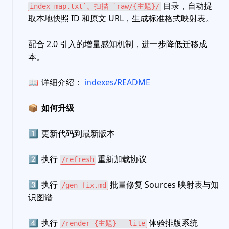
目录，自动提
index_map.txt`。扫描 `raw/{主题}/
取本地快照 ID 和原文 URL，生成标准格式映射表。
配合 2.0 引入的增量感知机制，进一步降低迁移成
本。
📖
详细介绍：
indexes/README
📦
如何升级
1️⃣
更新代码到最新版本
2️⃣
执行
重新加载协议
/refresh
3️⃣
执行
批量修复 Sources 映射表与知
/gen fix.md
识图谱
4️⃣
执行
体验排版系统
/render {主题} --lite