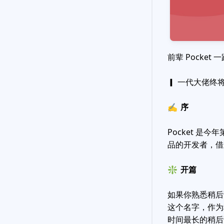
前辈 Pocke
▎ 一代大佬终
✍️
序
Pocket 
品的开发者，借
❇️
开篇
如果你熟悉稍后读（
这个名字，作为
时间最长的稍后