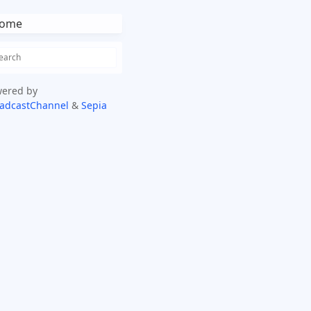
ome
ered by
adcastChannel
&
Sepia