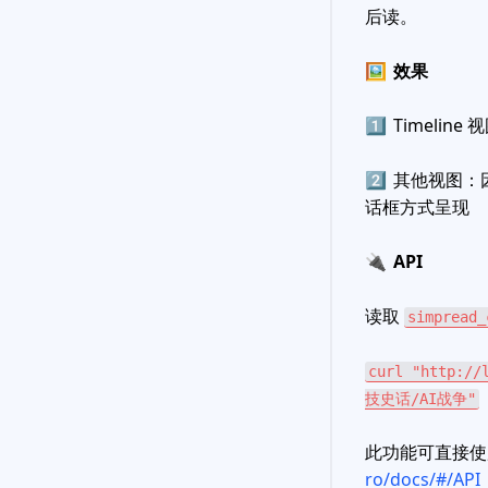
后读。
🖼
效果
1️⃣
Timeli
2️⃣
其他视图：
话框方式呈现
🔌
API
读取
simpread_
curl "http://
技史话/AI战争"
此功能可直接
ro/docs/#/API