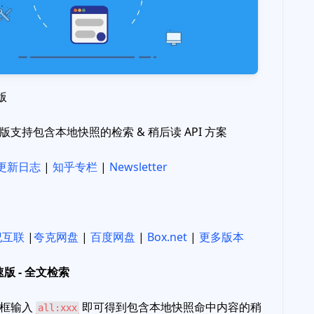
版
速版支持包含本地快照的检索 & 稍后读 API 方案
更新日志
|
知乎专栏
|
Newsletter
世纪互联
|
夸克网盘
|
百度网盘
|
Box.net
|
更多版本
速版 - 全文检索
索框输入
即可得到包含本地快照命中内容的稍
all:xxx