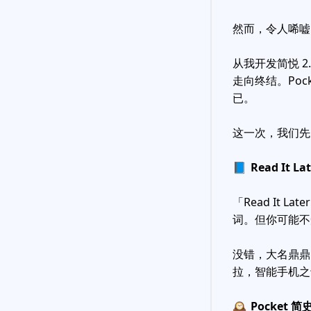
然而，令人唏嘘的是
从我开发简悦 
走向终结。Po
已。
这一次，我们先从
📘
Read It
「Read It 
词。但你可能不知道，
没错，大名鼎鼎
拉，智能手机之于
🕰
Pocket 简