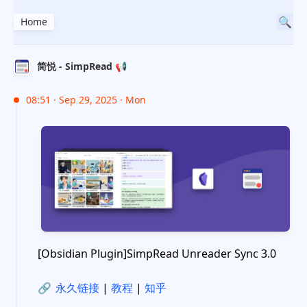
Home
简悦 - SimpRead 📢
08:51 · Sep 29, 2025 · Mon
[Obsidian Plugin]SimpRead Unreader Sync 3.0
🔗
永久链接
|
教程
|
知乎