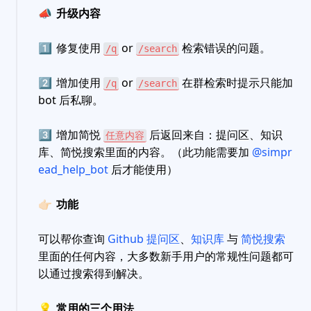
📣
升级内容
1️⃣
修复使用
or
检索错误的问题。
/q
/search
2️⃣
增加使用
or
在群检索时提示只能加
/q
/search
bot 后私聊。
3️⃣
增加简悦
后返回来自：提问区、知识
任意内容
库、简悦搜索里面的内容。（此功能需要加
@simpr
ead_help_bot
后才能使用）
👉🏻
功能
可以帮你查询
Github 提问区
、
知识库
与
简悦搜索
里面的任何内容，大多数新手用户的常规性问题都可
以通过搜索得到解决。
💡
常用的三个用法