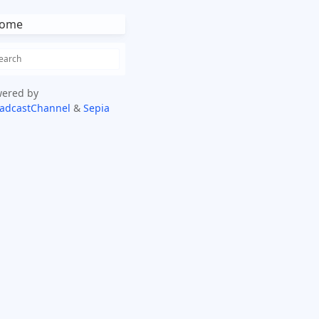
ome
ered by
adcastChannel
&
Sepia