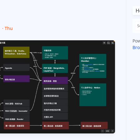
H
1 · Thu
Pow
Bro