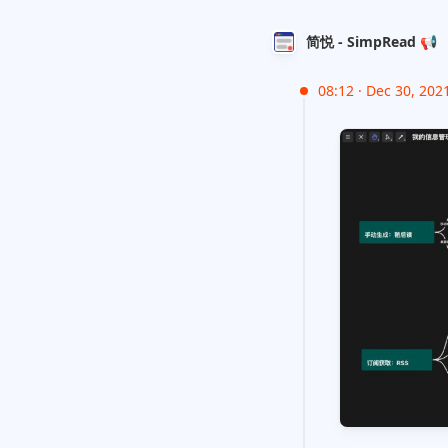
简悦 - SimpRead 📢
08:12 · Dec 30, 202