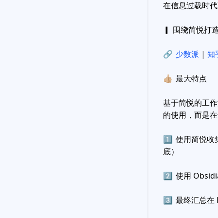
在信息过载时代
▎ 围绕简悦打
🔗
少数派
|
知
👍🏼
最大特点
基于简悦的工作
的使用，而是在
1️⃣
使用简悦收
底）
2️⃣
使用 Obsid
3️⃣
最终汇总在 