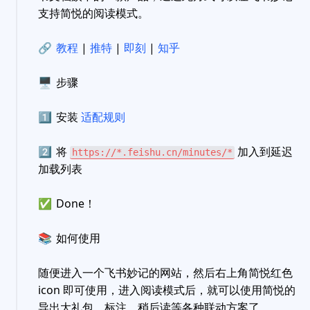
支持简悦的阅读模式。
🔗
教程
|
推特
|
即刻
|
知乎
🖥
步骤
1️⃣
安装
适配规则
2️⃣
将
加入到延迟
https://*.feishu.cn/minutes/*
加载列表
✅
Done！
📚
如何使用
随便进入一个飞书妙记的网站，然后右上角简悦红色
icon 即可使用，进入阅读模式后，就可以使用简悦的
导出大礼包、标注、稍后读等各种联动方案了。