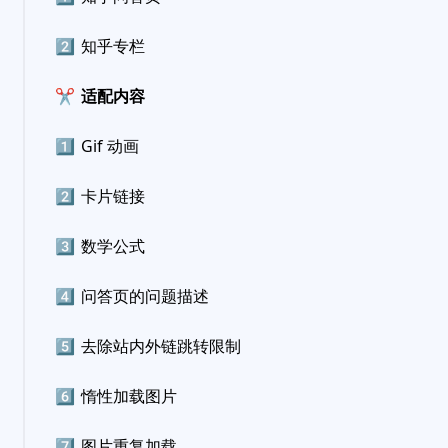
2️⃣
知乎专栏
✂️
适配内容
1️⃣
Gif 动画
2️⃣
卡片链接
3️⃣
数学公式
4️⃣
问答页的问题描述
5️⃣
去除站内外链跳转限制
6️⃣
惰性加载图片
7️⃣
图片重复加载