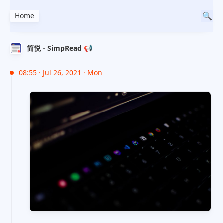
Home
简悦 - SimpRead 📢
08:55 · Jul 26, 2021 · Mon